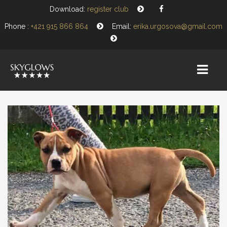
Download:
register club
Phone :
+421 915 866 864
Email:
erika.urgosova@gmail.com
HOME
KRYCIE PSY
ŠTEŇATÁ
NOVINKY
PLÁNUJEME
KRYTIA POD ZÁŠTITOU SKYGLOWS