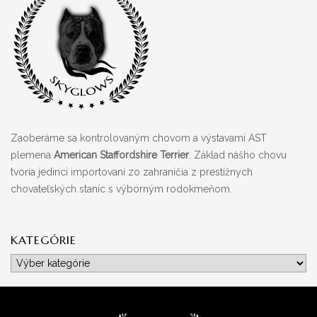
Zaoberáme sa kontrolovaným chovom a výstavami AST
plemena
American Staffordshire Terrier
. Základ nášho chovu
tvoria jedinci importovaní zo zahraničia z prestížnych
chovateľských staníc s výborným rodokmeňom.
KATEGÓRIE
Kategórie