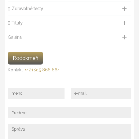
Zdravotné testy
IN MEMORY
O PLEMENE
Tituly
KONTAKT
Galéria
Rodokmeň
Kontakt:
+421 915 866 864