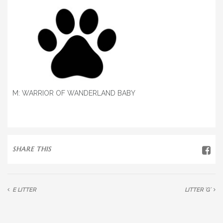
M: WARRIOR OF WANDERLAND BABY
SHARE THIS
E LITTER
LITTER ´G´