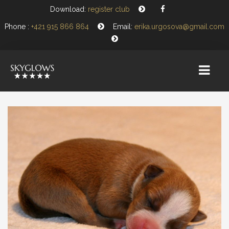
Download:
register club
Phone :
+421 915 866 864
Email:
erika.urgosova@gmail.com
HOME
KRYCIE PSY
ŠTEŇATÁ
NOVINKY
PLÁNUJEME
KRYTIA POD ZÁŠTITOU SKYGLOWS