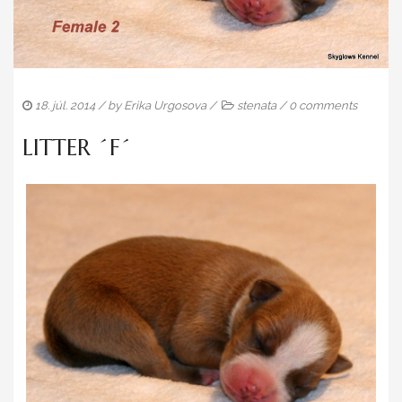
MÁME NOVÉ ŠTENIATKO ♥
RADY MAJITEĽOM
VÝSTAVY
18. júl. 2014
/ by
Erika Urgosova
/
stenata
/
0 comments
ZAUJÍMAVOSTI
LITTER ´F´
NAŠI PSY
PSY
FENKY
NÁŠ ODCHOV
MLÁDEŽ
ŠPORT
VETERÁNI